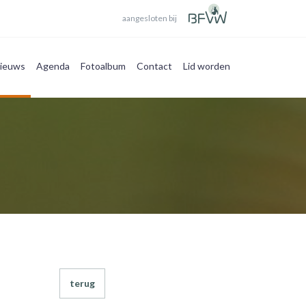
aangesloten bij
ieuws
Agenda
Fotoalbum
Contact
Lid worden
terug