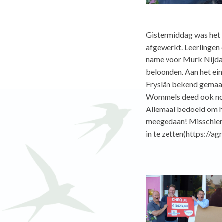
Gistermiddag was het
afgewerkt. Leerlingen 
name voor Murk Nijdam
beloonden. Aan het e
Fryslân bekend gemaakt
Wommels deed ook nog e
Allemaal bedoeld om he
meegedaan! Misschien 
in te zetten(https://a