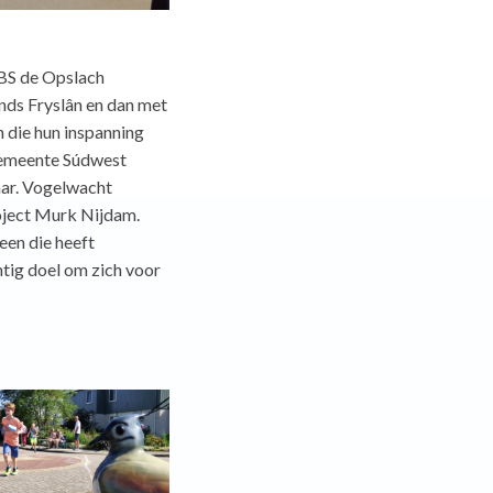
BS de Opslach
nds Fryslân en dan met
 die hun inspanning
gemeente Súdwest
aar. Vogelwacht
roject Murk Nijdam.
een die heeft
tig doel om zich voor