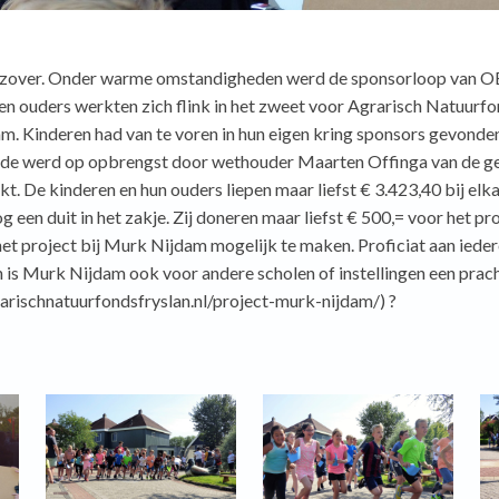
 zover. Onder warme omstandigheden werd de sponsorloop van O
en ouders werkten zich flink in het zweet voor Agrarisch Natuurfo
. Kinderen had van te voren in hun eigen kring sponsors gevonden
inde werd op opbrengst door wethouder Maarten Offinga van de 
. De kinderen en hun ouders liepen maar liefst € 3.423,40 bij elk
en duit in het zakje. Zij doneren maar liefst € 500,= voor het p
t project bij Murk Nijdam mogelijk te maken. Proficiat aan ieder
is Murk Nijdam ook voor andere scholen of instellingen een prach
grarischnatuurfondsfryslan.nl/project-murk-nijdam/) ?